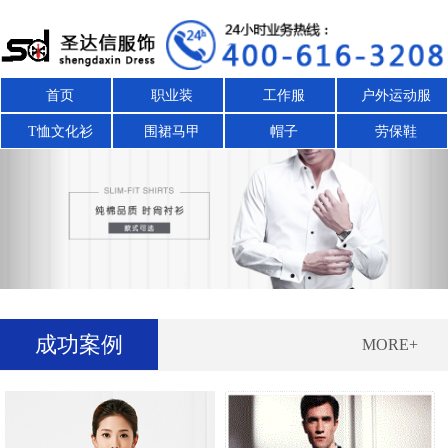
首页
职业装
工作服
户外运动服
T恤文化衫
围裙马甲
帽子
劳保鞋
Previous
Nex
成功案例
MORE+