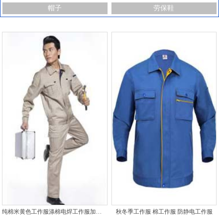
帽子
劳保鞋
纯棉米黄色工作服涤棉电焊工作服加厚防静电工作服套装
秋冬季工作服 棉工作服 防静电工作服