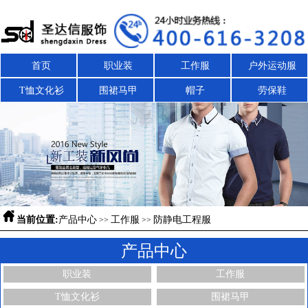
首页
职业装
工作服
户外运动服
T恤文化衫
围裙马甲
帽子
劳保鞋

当前位置:
产品中心
工作服
防静电工程服
>>
>>
产品中心
职业装
工作服
T恤文化衫
围裙马甲