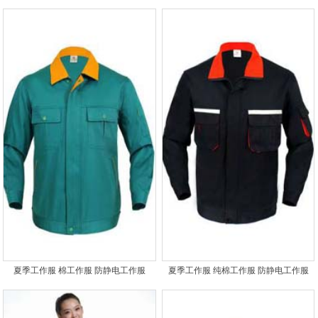
夏季工作服 棉工作服 防静电工作服
夏季工作服 纯棉工作服 防静电工作服