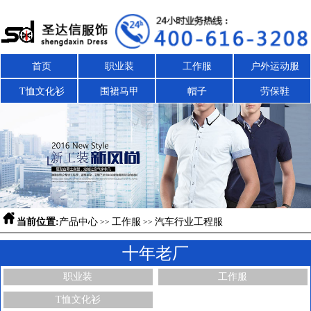
首页
职业装
工作服
户外运动服
T恤文化衫
围裙马甲
帽子
劳保鞋

当前位置:
产品中心
工作服
汽车行业工程服
>>
>>
十年老厂
职业装
工作服
T恤文化衫