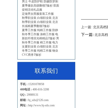
男士 牛皮防护鞋 防砸防穿刺
夏季爆款高级翻领T恤衫 双面
促销活动礼品服
定做男女西服套装工作服
秋季职业装 白领职业装 北京
秋季职业装 白领职业装 北京
长绒棉夏季翻领T恤衫
上一篇:
北京高档
夏季工作服 纯棉工作服 防静
秋冬季工作服 涤棉工作服 电
下一篇:
北京高档
新款纤维丝光棉精品T恤衫 男
秋冬季工作服 棉工作服 电力
女夏职业装 白领职业装 北京
冬季工作服 纯棉工作服 物业
CVC商务T恤衫
联系我们
手机 :
15201078958
400电话 :
400-616-3208
QQ :
29989131
邮箱 :
bj_sdx@126.com
网址 :
http://www.bj-sdx.com