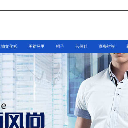
T恤文化衫
围裙马甲
帽子
劳保鞋
商务衬衫