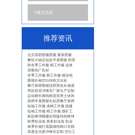
T恤文化衫
推荐资讯
北京高档西服西服 夏装西服
餐饮火锅店短款半身围裙 奶茶
秋冬季工作服 棉工作服 连体
深紫色广告衫
冬季工作服 棉工作服 物业电
圆领长袖空白纯色文化衫
餐厅厨师围裙挂脖黑色长袖酒
男款双层冲锋衣厂家生产定制
运动裤长裤纯棉直筒男士休闲
厨师半身围裙长款西餐厅厨师
短袖工作服 涤棉工作服 路建
短袖工作服 棉工作服 煤矿工
新款棒球帽爆款韩版纯色棒球
秋季职业装 商务职业装 职业
春季长袖打底圆领纯棉21支精
高透全压胶冲锋衣定制 空白工