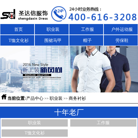
首页
职业装
工作服
户外运动服
T恤文化衫
围裙马甲
帽子
劳保鞋

当前位置:
产品中心
职业装
商务衬衫
>>
>>
十年老厂
职业装
工作服
T恤文化衫