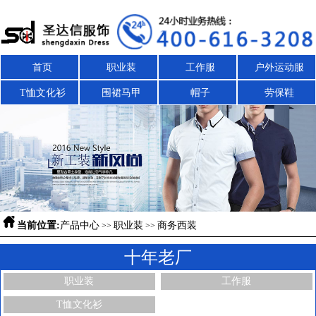
首页
职业装
工作服
户外运动服
T恤文化衫
围裙马甲
帽子
劳保鞋

当前位置:
产品中心
职业装
商务西装
>>
>>
十年老厂
职业装
工作服
T恤文化衫