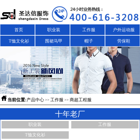
首页
职业装
工作服
户外运动服
T恤文化衫
围裙马甲
帽子
劳保鞋

当前位置:
产品中心
工作服
商超工程服
>>
>>
十年老厂
职业装
工作服
T恤文化衫