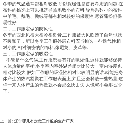
冬季的气温通常都相对较低,所以保暖性是首要考虑的问题.在
布料的挑选上可以挑选导热系数小的布料,导热系数小的布料
中羊毛、鹅毛、鸭绒等都有相对较好的保暖性,尽管蓬松但保
暖性好.
二，工作服定做的防风性．
冬季的西北风很大很冷很刺骨,工作服被大风吹透了自然也就
不暖和了，所以冬季工作服外层布料应当挑选一些透气性相
对小的,相对细密的的布料,像尼龙、皮革等.
三，工作服定做的吸湿性．
不管是什么气候,工作服都要有好的吸湿性,这样就能够保持
人体热量的平衡.冬季室内室外温差相对比较大，室内湿度也
相对比较大,假如工作服的吸湿性相对比较明显的话,就能把身
体产生的热汽凝聚在工作服表面上,并且还会释放一些热量,这
样一来人体产生的热量就不会那么快丢失,人也就不会那么冷
了。
上一篇:
辽宁哪儿有定做工作服的生产厂家