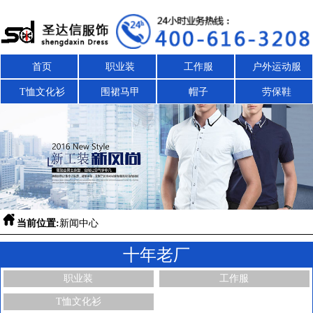
首页
职业装
工作服
户外运动服
T恤文化衫
围裙马甲
帽子
劳保鞋

当前位置:
新闻中心
十年老厂
职业装
工作服
T恤文化衫