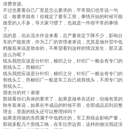
浪费资源。
不过也要看自己厂里是怎么要求的，平常我们也常说一句
话：敢要求就有！你规定了要车工剪，事情开始的时候可能
接受的人不多，等大家习惯了，也就是一件很平常的事情
了。
说的是．但从流水作业来看，总产量肯定下降不少，影响台
车的产能发挥．作为工厂的管理者来说，尤其是做外贸中低
档服装来说是致命的，不希望看到这样的情况发生．那又该
这么办呢？
线头我想应该是分针织，梭织之分，针织厂一般会有专门的
剪线头工，而梭织厂
线头我想应该是分针织，梭织之分，针织厂一般会有专门的
剪线头工，而梭织厂一船是车工自己就剪线头，不用专门的
剪线头工。
朋友分的对！谢谢
那就看你们具体的要求了，如果是做单衣还好，但做有里的
秋冬装来说，如果在半成品的时候不剪，全部成品后到后整
理去，里面的线头还可以整理掉吗？
如果觉得做的东西属于中低档次的，车工剪线会影响产量，
那就多配几个剪线工咯，在车位旁边剪，这样的做法我还没