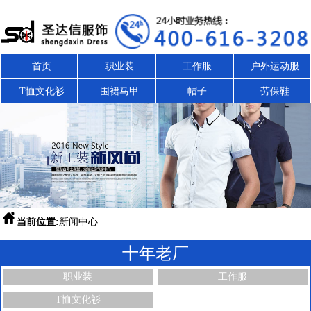
首页
职业装
工作服
户外运动服
T恤文化衫
围裙马甲
帽子
劳保鞋

当前位置:
新闻中心
十年老厂
职业装
工作服
T恤文化衫