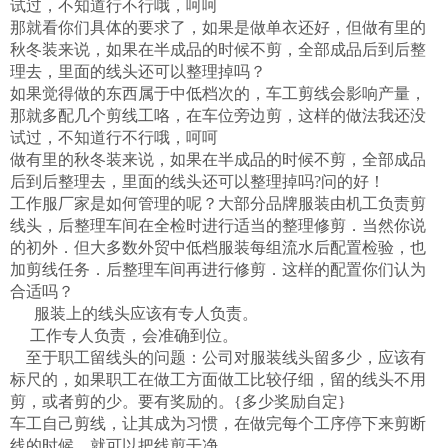
试过，不知道行不行哦，呵呵
那就看你们具体的要求了，如果是做单衣还好，但做有里的
秋冬装来说，如果在半成品的时候不剪，全部成品后到后整
理去，里面的线头还可以整理掉吗？
如果觉得做的东西属于中低档次的，车工剪线会影响产量，
那就多配几个剪线工咯，在车位旁边剪，这样的做法我还没
试过，不知道行不行哦，呵呵
做有里的秋冬装来说，如果在半成品的时候不剪，全部成品
后到后整理去，里面的线头还可以整理掉吗?问的好！
工作服厂家是如何管理的呢？大部分品牌服装由机工负责剪
线头，后整理车间在全检时进行适当的整理修剪．当然你说
的初外．但大多数外贸中低档服装每组流水后配置检验，也
加剪线任务．后整理车间再进行修剪．这样的配置你们认为
合适吗？
服装上的线头应该有专人负责。
工作专人负责，会准确到位。
至于职工留线头的问题：公司对服装线头留多少，应该有
标尺的，如果职工在做工方面做工比较仔细，留的线头不用
剪，或者剪的少。要有奖励的。{多少奖励自定}
车工自己剪线，让其成为习惯，在做完每个工序停下来剪断
线的时候，就可以把线剪干净。