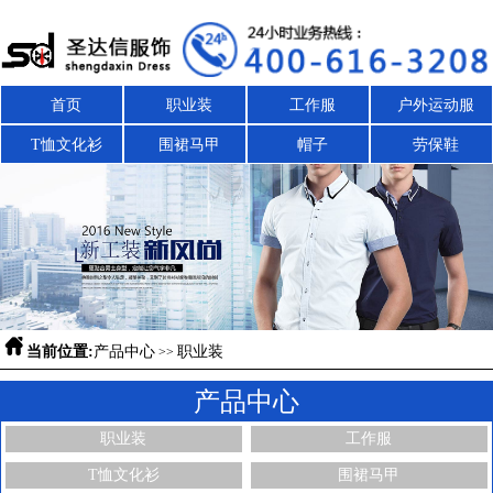
首页
职业装
工作服
户外运动服
T恤文化衫
围裙马甲
帽子
劳保鞋

当前位置:
产品中心
职业装
>>
产品中心
职业装
工作服
T恤文化衫
围裙马甲