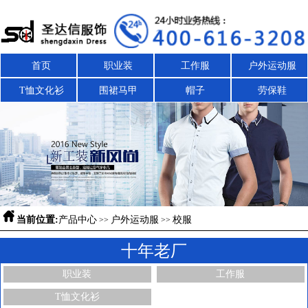
首页
职业装
工作服
户外运动服
T恤文化衫
围裙马甲
帽子
劳保鞋

当前位置:
产品中心
户外运动服
校服
>>
>>
十年老厂
职业装
工作服
T恤文化衫