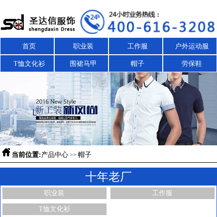
首页
职业装
工作服
户外运动服
T恤文化衫
围裙马甲
帽子
劳保鞋

当前位置:
产品中心
帽子
>>
十年老厂
职业装
工作服
T恤文化衫