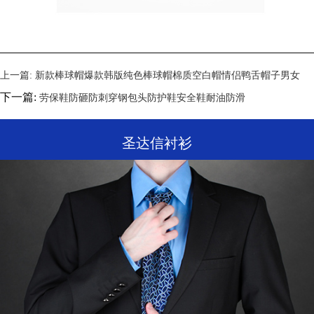
上一篇:
新款棒球帽爆款韩版纯色棒球帽棉质空白帽情侣鸭舌帽子男女
下一篇:
劳保鞋防砸防刺穿钢包头防护鞋安全鞋耐油防滑
圣达信衬衫