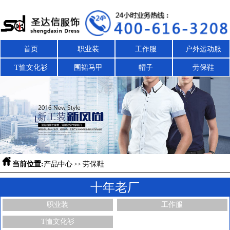
首页
职业装
工作服
户外运动服
T恤文化衫
围裙马甲
帽子
劳保鞋

当前位置:
产品中心
劳保鞋
>>
十年老厂
职业装
工作服
T恤文化衫