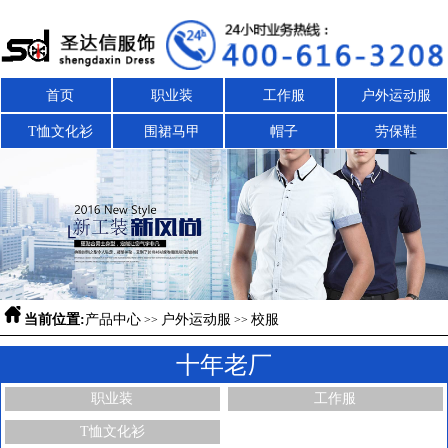
首页
职业装
工作服
户外运动服
T恤文化衫
围裙马甲
帽子
劳保鞋

当前位置:
产品中心
户外运动服
校服
>>
>>
十年老厂
职业装
工作服
T恤文化衫