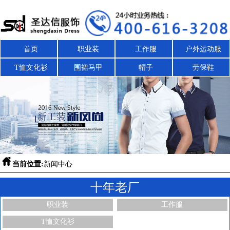
首页
职业装
工作服
户外运动服
T恤文化衫
围裙马甲
帽子
劳保鞋

当前位置:
新闻中心
十年老厂
职业装
工作服
T恤文化衫