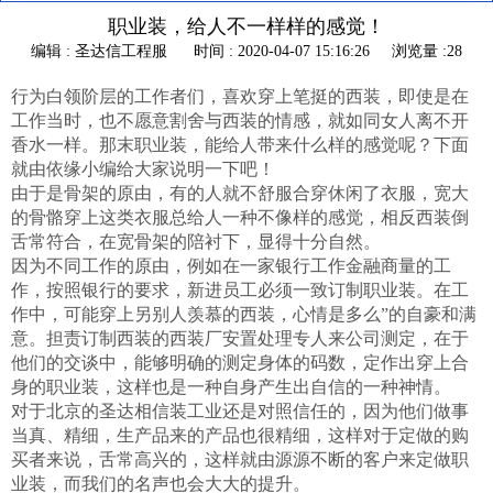
职业装，给人不一样样的感觉！
编辑 : 圣达信工程服
时间 : 2020-04-07 15:16:26
浏览量 :28
行为白领阶层的工作者们，喜欢穿上笔挺的西装，即使是在
工作当时，也不愿意割舍与西装的情感，就如同女人离不开
香水一样。那末职业装，能给人带来什么样的感觉呢？下面
就由依缘小编给大家说明一下吧！
由于是骨架的原由，有的人就不舒服合穿休闲了衣服，宽大
的骨骼穿上这类衣服总给人一种不像样的感觉，相反西装倒
舌常符合，在宽骨架的陪衬下，显得十分自然。
因为不同工作的原由，例如在一家银行工作金融商量的工
作，按照银行的要求，新进员工必须一致订制职业装。在工
作中，可能穿上另别人羡慕的西装，心情是多么”的自豪和满
意。担责订制西装的西装厂安置处理专人来公司测定，在于
他们的交谈中，能够明确的测定身体的码数，定作出穿上合
身的职业装，这样也是一种自身产生出自信的一种神情。
对于北京的圣达相信装工业还是对照信任的，因为他们做事
当真、精细，生产品来的产品也很精细，这样对于定做的购
买者来说，舌常高兴的，这样就由源源不断的客户来定做职
业装，而我们的名声也会大大的提升。